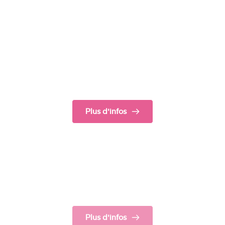
Les WE «MaVoc?»
The place to be pour avancer !
Plus d'infos
Prier pour les Vocations
S’inscrire au Monastère Invisible
Plus d'infos