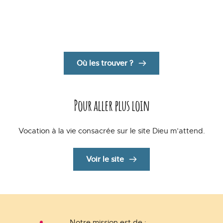
Viens découvrir la variété des formes de vie consacrée 
présentes dans notre diocèse de Grenoble-Vienne.
Où les trouver ?
Pour aller plus loin
Vocation à la vie consacrée sur le site Dieu m’attend.
Voir le site
Notre mission est de :