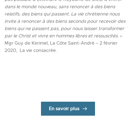
dans le monde nouveau, sans renoncer à des biens 
relatifs, des biens qui passent. La vie chrétienne nous 
invite à renoncer à des biens seconds pour recevoir des 
biens qui ne passent pas, pour nous laisser transformer 
par le Christ et vivre en hommes libres et ressuscités. »
Mgr Guy de Kerimel, La Côte Saint-André – 2 février 
2020,  La vie consacrée.
Parcours "MaVoc?"
Un parcours personnalisé pour discerner ton appel.
The place to be
 pour avancer !
En savoir plus
La vie consacrée dans notre diocèse