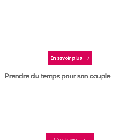
Parcours alpha duo
6 soirées pour démarrer son histoire sur des fondations 
solides. Topos, repas, échanges en « duos ».
En savoir plus
Prendre du temps pour son couple
Session Vivre et Aimer
Faire le point en couple sur l’amour partagé et reçu. 
Ensemble prendre un nouvel élan.