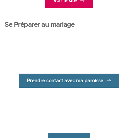
Voir le site
Se Préparer au mariage
Se marier à l'Église
Des soirées ou des week-ends de préparation.
Prendre contact avec ma paroisse
Paroisse Saint Joseph
Paroisse des jeunes adultes de Grenoble.