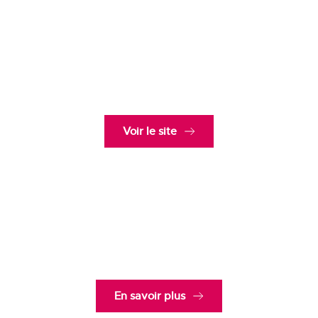
Session Amour et Engagement
Faire le point avant de s’engager dans la vie à deux.
Voir le site
week-end est-ce bien lui,
est-ce bien elle ?
Faire le point avant de s’engager dans la vie à deux.
En savoir plus